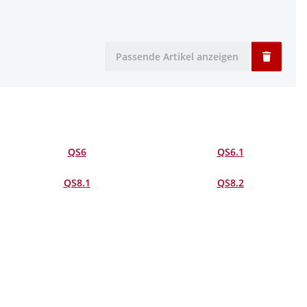
Passende Artikel anzeigen
QS6
QS6.1
QS8.1
QS8.2