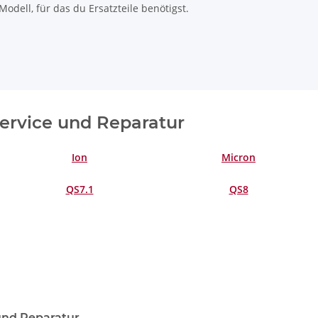
odell, für das du Ersatzteile benötigst.
 Service und Reparatur
Ion
Micron
QS7.1
QS8
 und Reparatur.