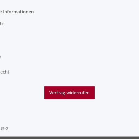
e Informationen
tz
m
recht
Vertrag widerrufen
UStG.