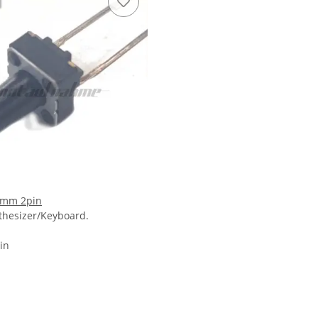
5mm 2pin
nthesizer/Keyboard.
in