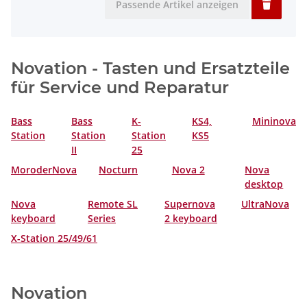
Passende Artikel anzeigen
Novation - Tasten und Ersatzteile
für Service und Reparatur
Bass
Bass
K-
KS4,
Mininova
Station
Station
Station
KS5
II
25
MoroderNova
Nocturn
Nova 2
Nova
desktop
Nova
Remote SL
Supernova
UltraNova
keyboard
Series
2 keyboard
X-Station 25/49/61
Novation