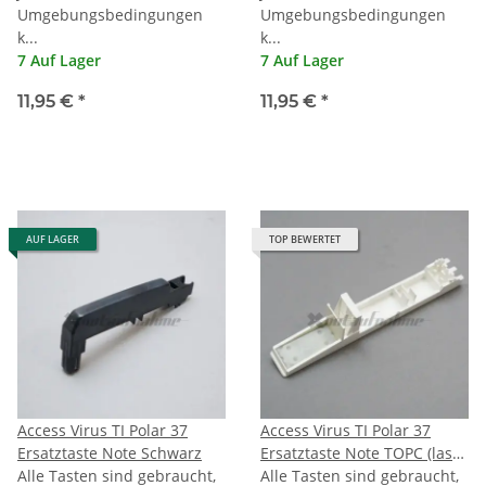
Umgebungsbedingungen
Umgebungsbedingungen
k...
k...
7 Auf Lager
7 Auf Lager
11,95 €
*
11,95 €
*
AUF LAGER
TOP BEWERTET
Access Virus TI Polar 37
Access Virus TI Polar 37
Ersatztaste Note Schwarz
Ersatztaste Note TOPC (last
Alle Tasten sind gebraucht,
C)
Alle Tasten sind gebraucht,