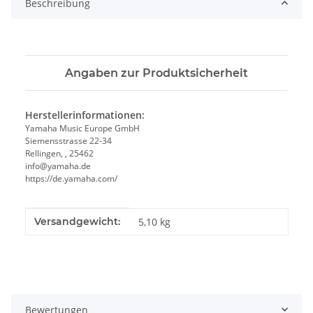
Beschreibung
Angaben zur Produktsicherheit
Herstellerinformationen:
Yamaha Music Europe GmbH
Siemensstrasse 22-34
Rellingen, , 25462
info@yamaha.de
https://de.yamaha.com/
Produkteigenschaft
Wert
Versandgewicht:
5,10 kg
Bewertungen