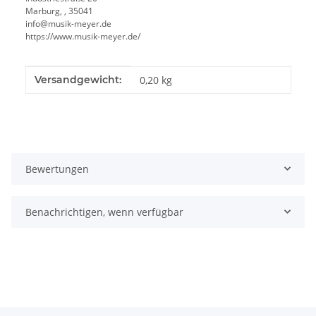
Marburg, , 35041
info@musik-meyer.de
https://www.musik-meyer.de/
Produkteigenschaft
Wert
Versandgewicht:
0,20 kg
Bewertungen
Benachrichtigen, wenn verfügbar