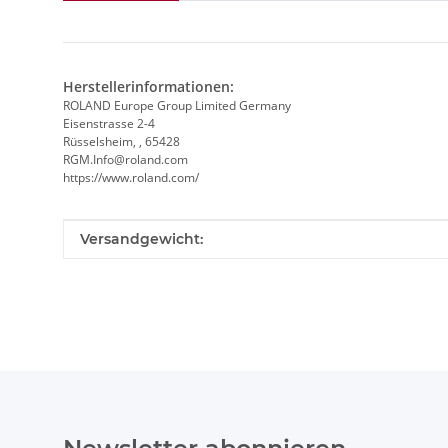
Herstellerinformationen:
ROLAND Europe Group Limited Germany
Eisenstrasse 2-4
Rüsselsheim, , 65428
RGM.Info@roland.com
https://www.roland.com/
Produkteigenschaft
Wert
Versandgewicht: