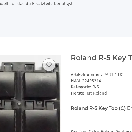
ll, für das du Ersatzteile benötigst.
Roland R-5 Key T
Artikelnummer:
PART-1181
HAN:
22495214
Kategorie:
R-5
Hersteller:
Roland
Roland R-5 Key Top (C) Er
Key Top (C) für Roland Synthes