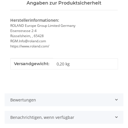
Angaben zur Produktsicherheit
Herstellerinformationen:
ROLAND Europe Group Limited Germany
Eisenstrasse 2-4
Rüsselsheim, , 65428
RGM.Info@roland.com
https://www.roland.com/
Produkteigenschaft
Wert
Versandgewicht:
0,20 kg
Bewertungen
Benachrichtigen, wenn verfügbar