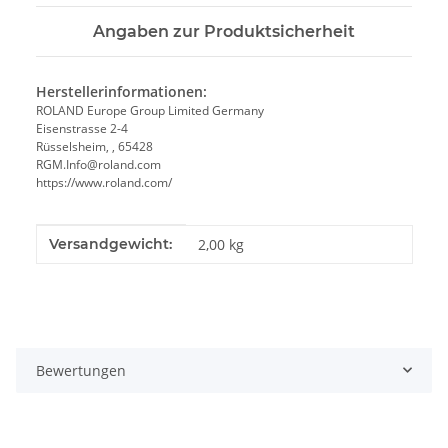
Angaben zur Produktsicherheit
Herstellerinformationen:
ROLAND Europe Group Limited Germany
Eisenstrasse 2-4
Rüsselsheim, , 65428
RGM.Info@roland.com
https://www.roland.com/
Produkteigenschaft
Wert
Versandgewicht:
2,00 kg
Bewertungen