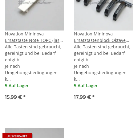
Novation Mininova
Novation Mininova
Ersatztaste Note TOPC (last
Ersatztastenblock Oktave
C)
Alle Tasten sind gebraucht,
schwarz
Alle Tasten sind gebraucht,
gereinigt und bei Bedarf
gereinigt und bei Bedarf
entgilbt.
entgilbt.
Je nach
Je nach
Umgebungsbedingungen
Umgebungsbedingungen
k...
k...
5 Auf Lager
5 Auf Lager
15,99 €
*
17,99 €
*
AUSVERKAUFT