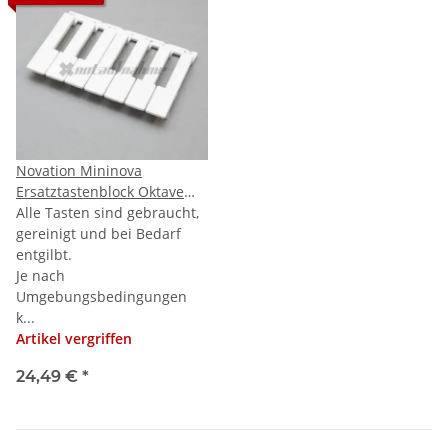
Novation Mininova
Ersatztastenblock Oktave
weiß
Alle Tasten sind gebraucht,
gereinigt und bei Bedarf
entgilbt.
Je nach
Umgebungsbedingungen
k...
Artikel vergriffen
24,49 €
*