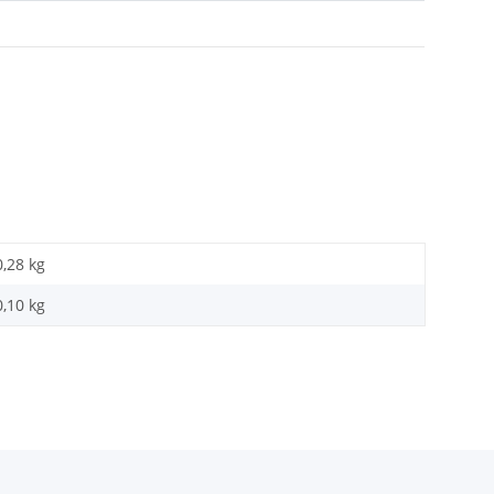
0,28 kg
0,10
kg