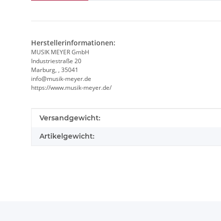
Herstellerinformationen:
MUSIK MEYER GmbH
Industriestraße 20
Marburg, , 35041
info@musik-meyer.de
https://www.musik-meyer.de/
Produkteigenschaft
Wert
Versandgewicht:
Artikelgewicht: