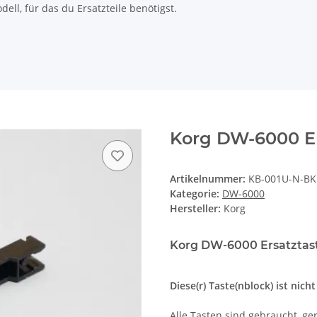
ll, für das du Ersatzteile benötigst.
Korg DW-6000 Er
Artikelnummer:
KB-001U-N-BK
Kategorie:
DW-6000
Hersteller:
Korg
Korg DW-6000 Ersatztast
Diese(r) Taste(nblock) ist nich
Alle Tasten sind gebraucht, ger