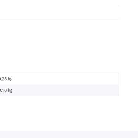
0,28 kg
0,10
kg