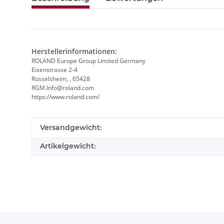
Herstellerinformationen:
ROLAND Europe Group Limited Germany
Eisenstrasse 2-4
Rüsselsheim, , 65428
RGM.Info@roland.com
https://www.roland.com/
Produkteigenschaft
Wert
Versandgewicht:
Artikelgewicht: