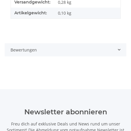
Produkteigenschaft
Wert
Versandgewicht:
0,28 kg
Artikelgewicht:
0,10
kg
Bewertungen
Newsletter abonnieren
Freu dich auf exklusive Deals und News rund um unser
Sortiment! Die Abmeldung vom notaufnahme Newsletter ist