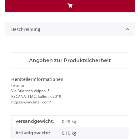
Beschreibung
Angaben zur Produktsicherheit
Herstellerinformationen:
Fatar srl
Via Atlantico Volponi 5
RECANATI MC, Italien, 62019
https://www.fatar.com/
Produkteigenschaft
Wert
Versandgewicht:
0,28 kg
Artikelgewicht:
0,10
kg