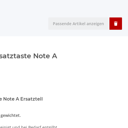
Passende Artikel anzeigen
satztaste Note A
e Note A Ersatzteil
t gewichtet.
einigt und bei Bedarf entgilbt.