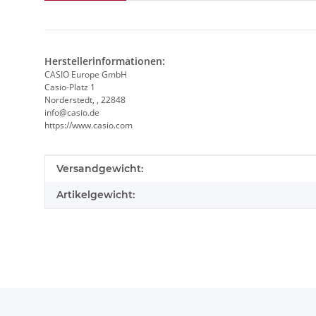
Herstellerinformationen:
CASIO Europe GmbH
Casio-Platz 1
Norderstedt, , 22848
info@casio.de
https://www.casio.com
Produkteigenschaft
Wert
Versandgewicht:
Artikelgewicht: