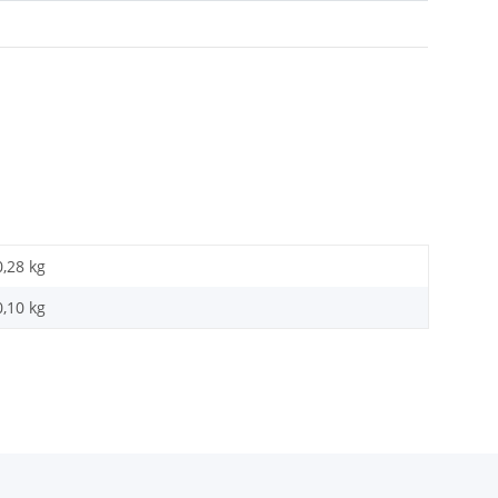
0,28 kg
0,10
kg