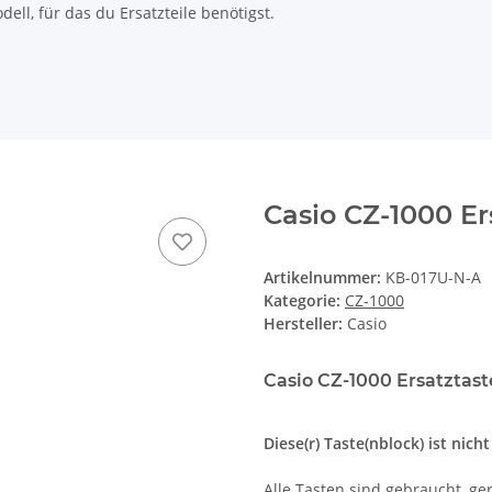
ll, für das du Ersatzteile benötigst.
Casio CZ-1000 Er
Artikelnummer:
KB-017U-N-A
Kategorie:
CZ-1000
Hersteller:
Casio
Casio CZ-1000 Ersatztast
Diese(r) Taste(nblock) ist nich
Alle Tasten sind gebraucht, ger