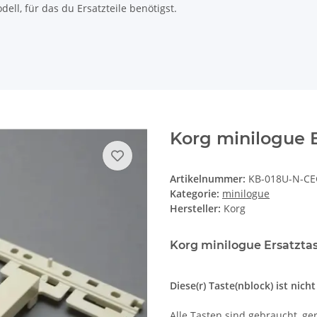
ll, für das du Ersatzteile benötigst.
Korg minilogue 
Artikelnummer:
KB-018U-N-C
Kategorie:
minilogue
Hersteller:
Korg
Korg minilogue Ersatztas
Diese(r) Taste(nblock) ist nich
Alle Tasten sind gebraucht, ger