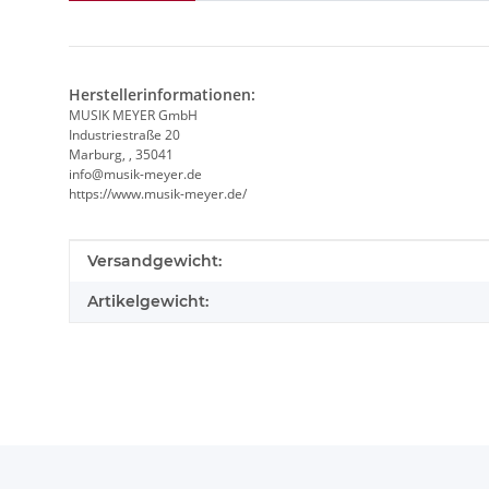
Herstellerinformationen:
MUSIK MEYER GmbH
Industriestraße 20
Marburg, , 35041
info@musik-meyer.de
https://www.musik-meyer.de/
Produkteigenschaft
Wert
Versandgewicht:
Artikelgewicht: