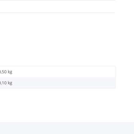
0,50 kg
0,10
kg