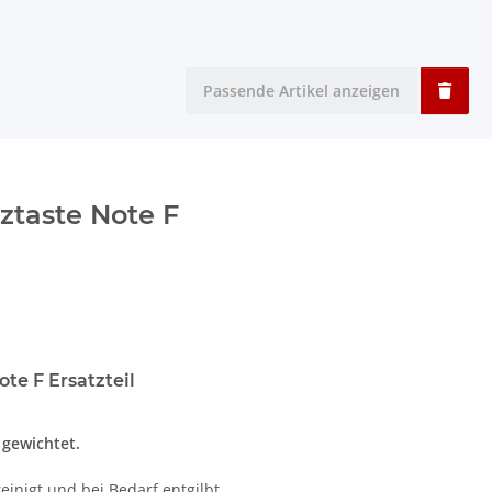
Passende Artikel anzeigen
ztaste Note F
te F Ersatzteil
t gewichtet.
einigt und bei Bedarf entgilbt.