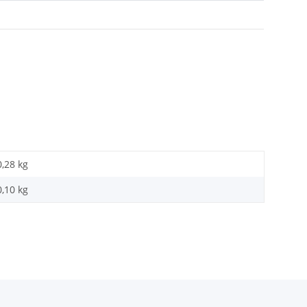
0,28 kg
0,10
kg