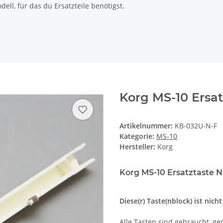
ll, für das du Ersatzteile benötigst.
Korg MS-10 Ersat
Artikelnummer:
KB-032U-N-F
Kategorie:
MS-10
Hersteller:
Korg
Korg MS-10 Ersatztaste No
Diese(r) Taste(nblock) ist nich
Alle Tasten sind gebraucht, ger