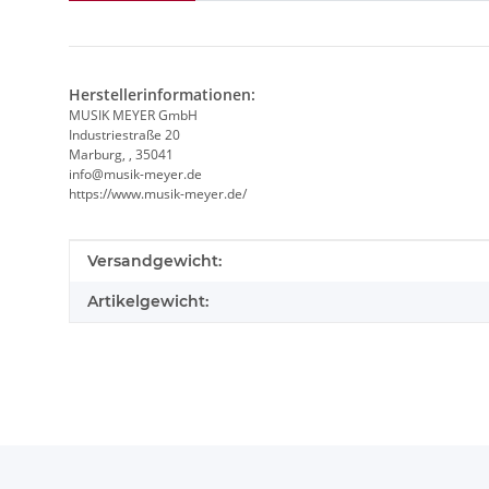
Herstellerinformationen:
MUSIK MEYER GmbH
Industriestraße 20
Marburg, , 35041
info@musik-meyer.de
https://www.musik-meyer.de/
Produkteigenschaft
Wert
Versandgewicht:
Artikelgewicht: