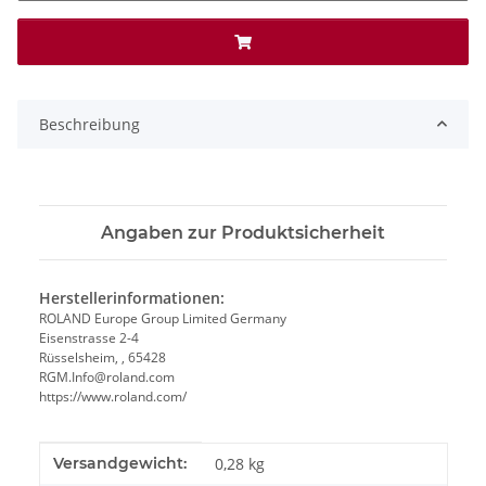
Beschreibung
Angaben zur Produktsicherheit
Herstellerinformationen:
ROLAND Europe Group Limited Germany
Eisenstrasse 2-4
Rüsselsheim, , 65428
RGM.Info@roland.com
https://www.roland.com/
Produkteigenschaft
Wert
Versandgewicht:
0,28 kg