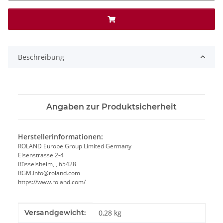
Beschreibung
Angaben zur Produktsicherheit
Herstellerinformationen:
ROLAND Europe Group Limited Germany
Eisenstrasse 2-4
Rüsselsheim, , 65428
RGM.Info@roland.com
https://www.roland.com/
Produkteigenschaft
Wert
Versandgewicht:
0,28 kg