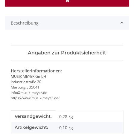
Beschreibung
Angaben zur Produktsicherheit
Herstellerinformationen:
MUSIK MEYER GmbH
Industriestraße 20
Marburg, , 35041
info@musik-meyer.de
https://www.musik-meyer.de/
Produkteigenschaft
Wert
Versandgewicht:
0,28 kg
Artikelgewicht:
0,10
kg