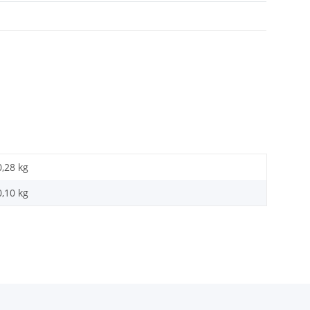
0,28 kg
0,10
kg