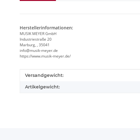
Herstellerinformationen:
MUSIK MEYER GmbH
Industriestraße 20
Marburg, , 35041
info@musik-meyer.de
https://www.musik-meyer.de/
Produkteigenschaft
Wert
Versandgewicht:
Artikelgewicht: