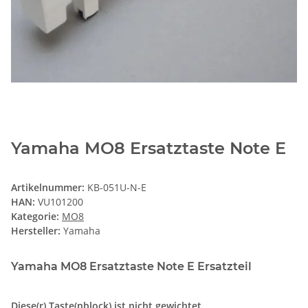
Yamaha MO8 Ersatztaste Note E
Artikelnummer:
KB-051U-N-E
HAN:
VU101200
Kategorie:
MO8
Hersteller:
Yamaha
Yamaha MO8 Ersatztaste Note E Ersatzteil
Diese(r) Taste(nblock) ist nicht gewichtet.