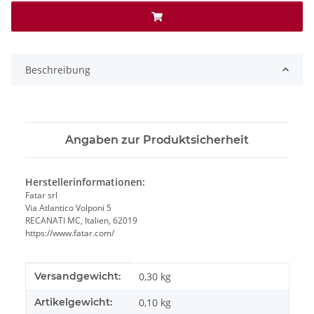
Beschreibung
Angaben zur Produktsicherheit
Herstellerinformationen:
Fatar srl
Via Atlantico Volponi 5
RECANATI MC, Italien, 62019
https://www.fatar.com/
Produkteigenschaft
Wert
Versandgewicht:
0,30 kg
Artikelgewicht:
0,10
kg