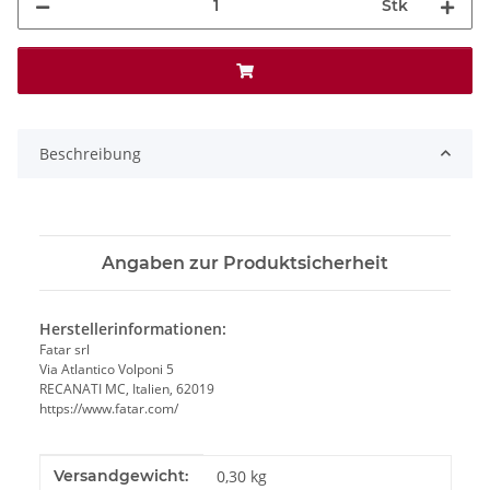
Stk
Beschreibung
Angaben zur Produktsicherheit
Herstellerinformationen:
Fatar srl
Via Atlantico Volponi 5
RECANATI MC, Italien, 62019
https://www.fatar.com/
Produkteigenschaft
Wert
Versandgewicht:
0,30 kg