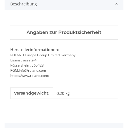
Beschreibung
Angaben zur Produktsicherheit
Herstellerinformationen:
ROLAND Europe Group Limited Germany
Eisenstrasse 2-4
Rüsselsheim, , 65428
RGM.Info@roland.com
https://www.roland.com/
Produkteigenschaft
Wert
Versandgewicht:
0,20 kg