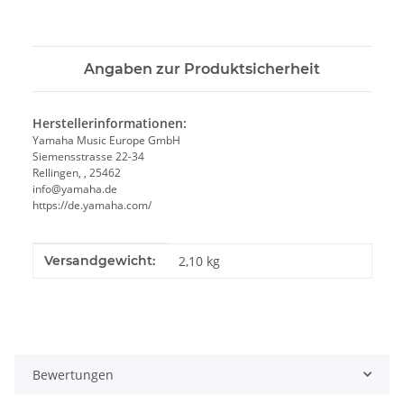
Angaben zur Produktsicherheit
Herstellerinformationen:
Yamaha Music Europe GmbH
Siemensstrasse 22-34
Rellingen, , 25462
info@yamaha.de
https://de.yamaha.com/
Produkteigenschaft
Wert
Versandgewicht:
2,10 kg
Bewertungen