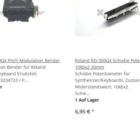
GX Pitch Modulation Bender
Roland RD-300GX Schiebe Pote
ion Bender für Roland
10kbx2 30mm
yboard Ersatzteil.
Schiebe Potentiometer für
03234723 / P...
Synthesizer/Keyboards, Zustan
er
Widerstandswert: 10kbx2
Schie...
1 Auf Lager
6,95 €
*