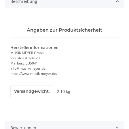
Beschreibung
Angaben zur Produktsicherheit
Herstellerinformationen:
MUSIK MEYER GmbH
Industriestraße 20
Marburg, , 35041
info@musik-meyer.de
https://www.musik-meyer.de/
Produkteigenschaft
Wert
Versandgewicht:
2,10 kg
Bewertungen