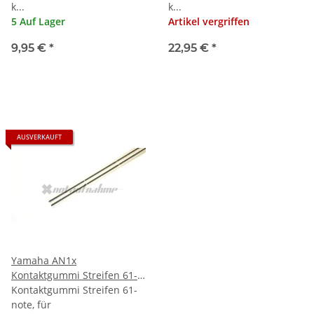
k...
k...
5 Auf Lager
Artikel vergriffen
9,95 €
*
22,95 €
*
AUSVERKAUFT
Yamaha AN1x
Kontaktgummi Streifen 61-
note
Kontaktgummi Streifen 61-
note, für