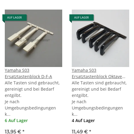
AUF LAGER
AUF LAGER
Yamaha S03
Yamaha S03
Ersatztastenblock D-F-A
Ersatztastenblock Oktave
Alle Tasten sind gebraucht,
schwarz
Alle Tasten sind gebraucht,
gereinigt und bei Bedarf
gereinigt und bei Bedarf
entgilbt.
entgilbt.
Je nach
Je nach
Umgebungsbedingungen
Umgebungsbedingungen
k...
k...
6 Auf Lager
4 Auf Lager
13,95 €
*
11,49 €
*