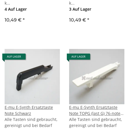
k...
k...
4 Auf Lager
3 Auf Lager
10,49 €
*
10,49 €
*
AUF LAGER
AUF LAGER
E-mu E-Synth Ersatztaste
E-mu E-Synth Ersatztaste
Note Schwarz
Note TOPG (last G) 76-note
Alle Tasten sind gebraucht,
Keyboard
Alle Tasten sind gebraucht,
gereinigt und bei Bedarf
gereinigt und bei Bedarf