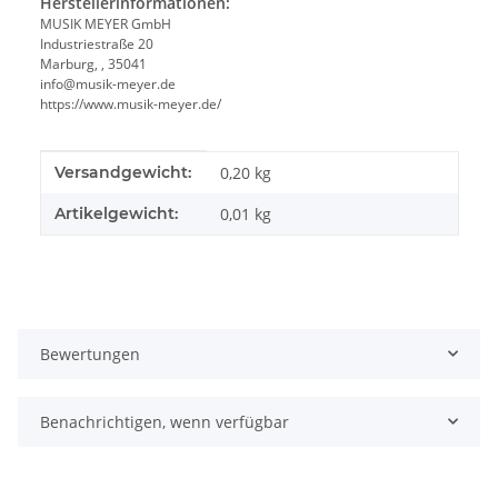
Herstellerinformationen:
MUSIK MEYER GmbH
Industriestraße 20
Marburg, , 35041
info@musik-meyer.de
https://www.musik-meyer.de/
Produkteigenschaft
Wert
Versandgewicht:
0,20 kg
Artikelgewicht:
0,01
kg
Bewertungen
Benachrichtigen, wenn verfügbar