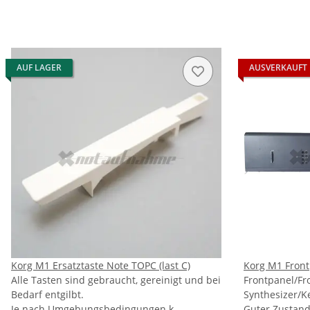
AUF LAGER
AUSVERKAUFT
Korg M1 Ersatztaste Note TOPC (last C)
Korg M1 Front
Alle Tasten sind gebraucht, gereinigt und bei
Frontpanel/Fr
Bedarf entgilbt.
Synthesizer/K
Je nach Umgebungsbedingungen k...
Guter Zustand