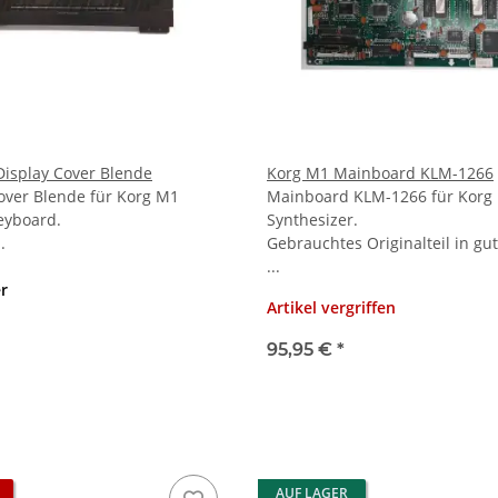
isplay Cover Blende
Korg M1 Mainboard KLM-1266
over Blende für Korg M1
Mainboard KLM-1266 für Korg
eyboard.
Synthesizer.
.
Gebrauchtes Originalteil in g
...
er
Artikel vergriffen
95,95 €
*
AUF LAGER