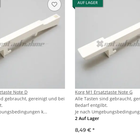
AUF LAGER
ztaste Note D
Korg M1 Ersatztaste Note G
nd gebraucht, gereinigt und bei
Alle Tasten sind gebraucht, ge
t.
Bedarf entgilbt.
bungsbedingungen k...
Je nach Umgebungsbedingunge
2 Auf Lager
8,49 €
*