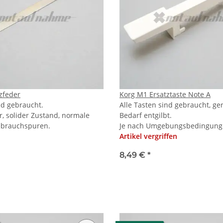
zfeder
Korg M1 Ersatztaste Note A
nd gebraucht.
Alle Tasten sind gebraucht, ge
r, solider Zustand, normale
Bedarf entgilbt.
ebrauchspuren.
Je nach Umgebungsbedingunge
Artikel vergriffen
8,49 €
*