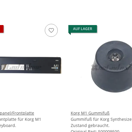
AUF LAGER
panel/Frontplatte
Korg M1 Gummifuß
ontplatte für Korg M1
Gummifuß für Korg Synthesize
eyboard.
Zustand gebraucht.
.
Original Part: 500009500