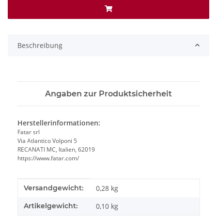
Beschreibung
Angaben zur Produktsicherheit
Herstellerinformationen:
Fatar srl
Via Atlantico Volponi 5
RECANATI MC, Italien, 62019
https://www.fatar.com/
Produkteigenschaft
Wert
Versandgewicht:
0,28 kg
Artikelgewicht:
0,10
kg