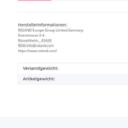
Herstellerinformationen:
ROLAND Europe Group Limited Germany
Eisenstrasse 2-4
Rüsselsheim, , 65428
RGM.Info@roland.com
https://www.roland.com/
Produkteigenschaft
Wert
Versandgewicht:
Artikelgewicht: