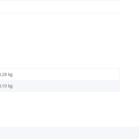
0,28 kg
0,10
kg