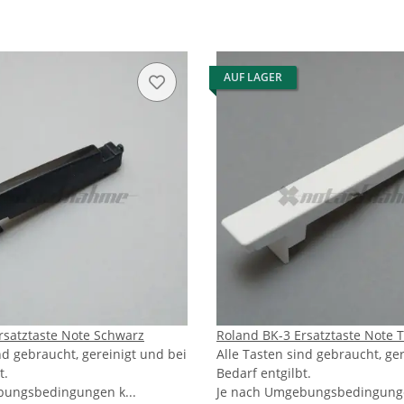
AUF LAGER
rsatztaste Note Schwarz
Roland BK-3 Ersatztaste Note T
nd gebraucht, gereinigt und bei
Alle Tasten sind gebraucht, ge
t.
Bedarf entgilbt.
bungsbedingungen k...
Je nach Umgebungsbedingunge