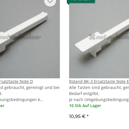
rsatztaste Note D
Roland BK-3 Ersatztaste Note E
nd gebraucht, gereinigt und bei
Alle Tasten sind gebraucht, ge
t.
Bedarf entgilbt.
bungsbedingungen k...
Je nach Umgebungsbedingunge
ger
10 Stk Auf Lager
10,95 €
*