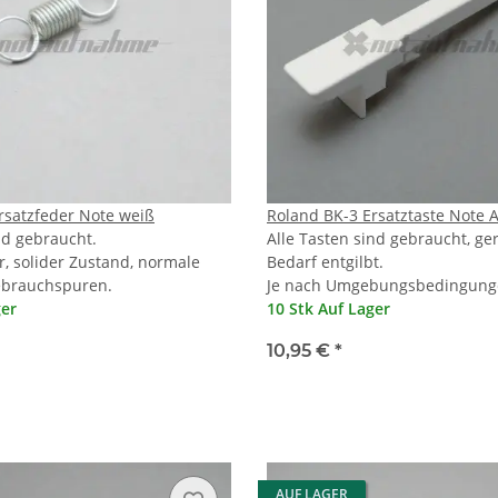
rsatzfeder Note weiß
Roland BK-3 Ersatztaste Note 
nd gebraucht.
Alle Tasten sind gebraucht, ge
r, solider Zustand, normale
Bedarf entgilbt.
ebrauchspuren.
Je nach Umgebungsbedingunge
ger
10 Stk Auf Lager
10,95 €
*
AUF LAGER