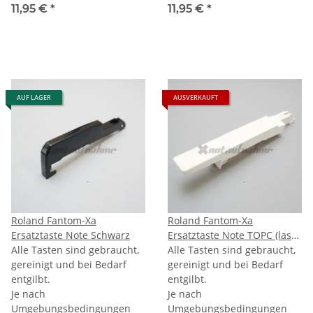
11,95 €
*
11,95 €
*
AUF LAGER
AUSVERKAUFT
Roland Fantom-Xa
Roland Fantom-Xa
Ersatztaste Note Schwarz
Ersatztaste Note TOPC (last
Alle Tasten sind gebraucht,
C)
Alle Tasten sind gebraucht,
gereinigt und bei Bedarf
gereinigt und bei Bedarf
entgilbt.
entgilbt.
Je nach
Je nach
Umgebungsbedingungen
Umgebungsbedingungen