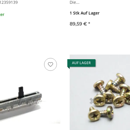
 12359139
Die...
1 Stk Auf Lager
ger
89,59 €
*
AUF LAGER