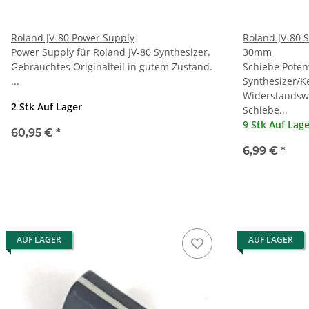
Roland JV-80 Power Supply
Roland JV-80 
Power Supply für Roland JV-80 Synthesizer.
30mm
Gebrauchtes Originalteil in gutem Zustand.
Schiebe Poten
...
Synthesizer/K
Widerstandswe
2 Stk Auf Lager
Schiebe...
9 Stk Auf Lag
60,95 €
*
6,99 €
*
AUF LAGER
AUF LAGER