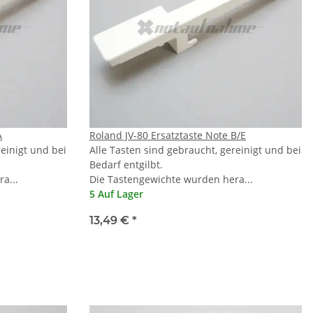
A
Roland JV-80 Ersatztaste Note B/E
reinigt und bei
Alle Tasten sind gebraucht, gereinigt und bei
Bedarf entgilbt.
a...
Die Tastengewichte wurden hera...
5 Auf Lager
13,49 €
*