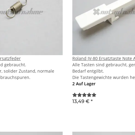
Ersatzfeder
Roland JV-80 Ersatztaste Note 
nd gebraucht.
Alle Tasten sind gebraucht, ge
r, solider Zustand, normale
Bedarf entgilbt.
ebrauchspuren.
Die Tastengewichte wurden her
2 Auf Lager
13,49 €
*