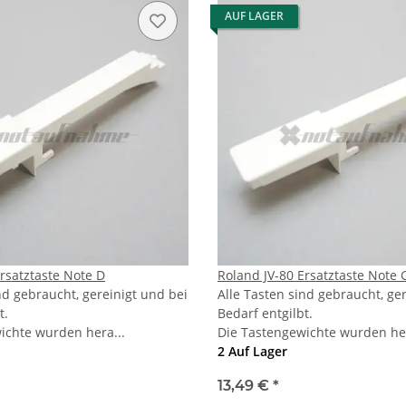
AUF LAGER
rsatztaste Note D
Roland JV-80 Ersatztaste Note 
nd gebraucht, gereinigt und bei
Alle Tasten sind gebraucht, ge
t.
Bedarf entgilbt.
ichte wurden hera...
Die Tastengewichte wurden her
2 Auf Lager
13,49 €
*