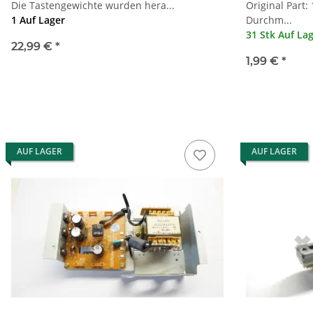
Die Tastengewichte wurden hera...
Original Part:
1 Auf Lager
Durchm...
31 Stk Auf La
22,99 €
*
1,99 €
*
AUF LAGER
AUF LAGER