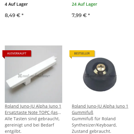
4 Auf Lager
24 Auf Lager
8,49 €
*
7,99 €
*
AUSVERKAUFT
BESTSELLER
Roland Juno-JU Alpha Juno 1
Roland Juno-JU Alpha Juno 1
Ersatztaste Note TOPC (last
Gummifuß
C)
Alle Tasten sind gebraucht,
Gummifuß für Roland
gereinigt und bei Bedarf
Synthesizer/Keyboard,
entgilbt.
Zustand gebraucht.