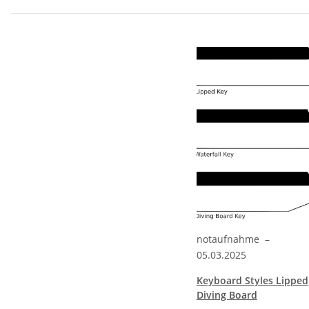
notaufnahme
–
05.03.2025
Keyboard Styles Lipped,
Diving Board