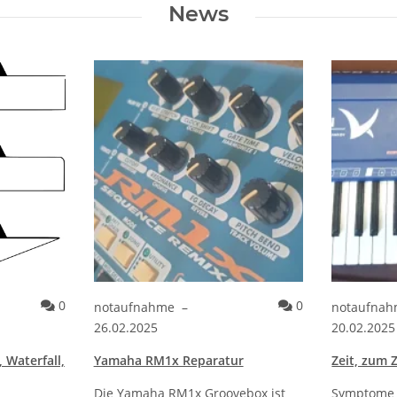
News
Kommentare zum Artikel Keyboard Styles Lipped, Waterf
Kommentare zu
0
0
notaufnahme
–
notaufna
26.02.2025
20.02.2025
 Waterfall,
Yamaha RM1x Reparatur
Zeit, zum 
Die Yamaha RM1x Groovebox ist
Symptome 