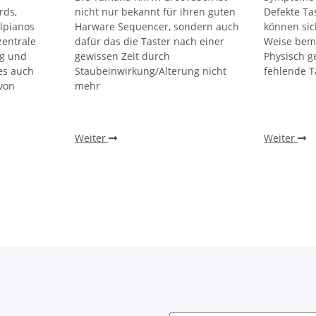
rds,
nicht nur bekannt für ihren guten
Defekte Ta
alpianos
Harware Sequencer, sondern auch
können sic
zentrale
dafür das die Taster nach einer
Weise bem
ng und
gewissen Zeit durch
Physisch 
es auch
Staubeinwirkung/Alterung nicht
fehlende T
von
mehr
Weiter
Weiter