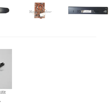
Note
*