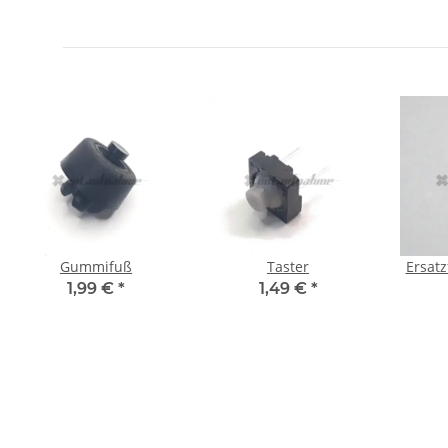
Gummifuß
Taster
Ersat
1,99 €
*
1,49 €
*