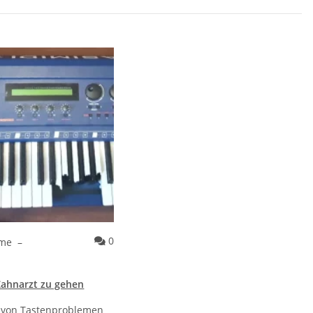
all, Diving Board
m Artikel Yamaha RM1x Reparatur
Kommentare zum Artikel Zeit, zum Zahnar
0
hme
–
Zahnarzt zu gehen
von Tastenproblemen